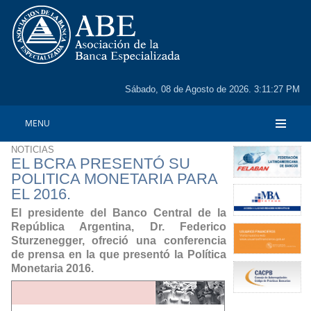
Sábado, 08 de Agosto de 2026. 3:11:27 PM
MENU
NOTICIAS
EL BCRA PRESENTÓ SU
POLITICA MONETARIA PARA
EL 2016.
El presidente del Banco Central de la
República Argentina, Dr. Federico
Sturzenegger, ofreció una conferencia
de prensa en la que presentó la Política
Monetaria 2016.