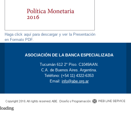
Haga click aquí para descargar y ver la Presentación
en Formato PDF.
ASOCIACIÓN DE LA BANCA ESPECIALIZADA
Tucumán 612 2° Piso. C1049AAN.
C.A. de Buenos Aires. Argentina.
Teléfono: (+54 11) 4322-6353
Email:
info@abe.org.ar
loading