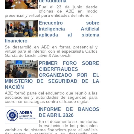
de Auditoría
Fue el 23 de junio desde
oficinas de ABE en modo
presencial y virtual para entidades del interior.
Encuentro sobre
Inteligencia Artificial
aplicada al sistema
financiero
Se desarrolló en ABE en forma presencial y
virtual para el interior, con el especialista Carlos
García de Lisicki Litvin & Abelovich.
PRIMER FORO SOBRE
CIBERFRAUDES
ORGANIZADO POR EL
MINISTERIO DE SEGURIDAD DE LA
NACIÓN
ABE formó parte del encuentro que reunió a las
asociaciones y autoridades de seguridad para
coordinar estrategias contra el fraude digital.
INFORME DE BANCOS
DE ABRIL 2026
En el documento se monitorea
la evolución de las principales
variables del sistema financiero para el análisis
del sector y contribuir a su desarrollo con