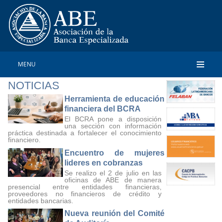
MENU
NOTICIAS
Herramienta de educación
financiera del BCRA
El BCRA pone a disposición
una sección con información
práctica destinada a fortalecer el conocimiento
financiero.
Encuentro de mujeres
lideres en cobranzas
Se realizo el 2 de julio en las
oficinas de ABE de manera
presencial entre entidades financieras,
proveedores no financieros de crédito y
entidades bancarias.
Nueva reunión del Comité